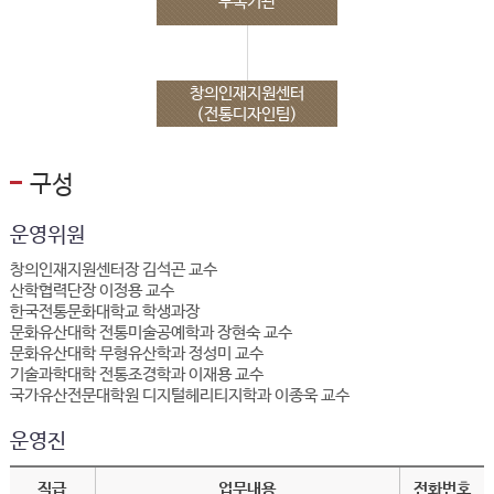
부속기관
창의인재지원센터
(전통디자인팀)
구성
운영위원
창의인재지원센터장 김석곤 교수
산학협력단장 이정용 교수
한국전통문화대학교 학생과장
문화유산대학 전통미술공예학과 장현숙 교수
문화유산대학 무형유산학과 정성미 교수
기술과학대학 전통조경학과 이재용 교수
국가유산전문대학원 디지털헤리티지학과 이종욱 교수
운영진
직급
업무내용
전화번호