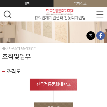
대학
입학정보
창의인재지원센터 전통디자인팀
>
>
기관소개
조직및업무
조직및업무
조직도
한국전통문화대학교