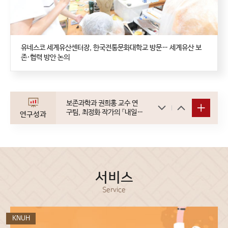
유네스코 세계유산센터장, 한국전통문화대학교 방문… 세계유산 보
존·협력 방안 논의
보존과학과 권희홍 교수 연
구팀, 최정화 작가의 「내일의
연구성과
꽃」을 대상으로 페인트 도장
작품의 부분 보존처리 연구
서비스
Service
KNUH