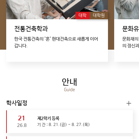
대학
대학원
전통건축학과
문화유
한국 전통건축의 '혼' 현대건축으로 새롭게 이어
문화재의
갑니다.
의 정신과
안내
Guide
학사일정
21
제2학기 등록
기 간 : 8. 21.(금) ~ 8. 27.(목)
26.8