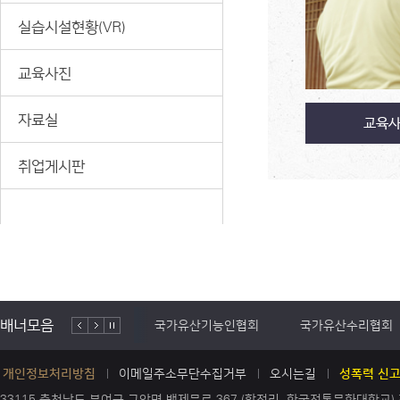
실습시설현황(VR)
교육사진
자료실
교육
취업게시판
배너모음
국가유산기능인협회
국가유산수리협회
개인정보처리방침
이메일주소무단수집거부
오시는길
성폭력 신고
33115 충청남도 부여군 규암면 백제문로 367 (합정리, 한국전통문화대학교