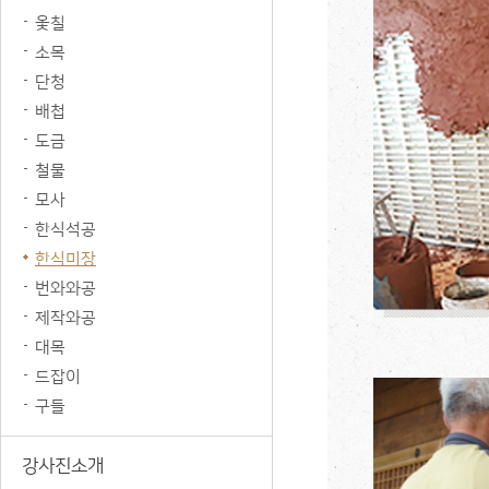
옻칠
소목
단청
배첩
도금
철물
모사
한식석공
한식미장
번와와공
제작와공
대목
드잡이
구들
강사진소개