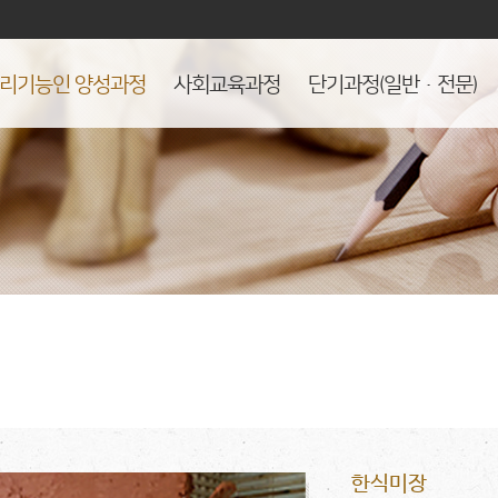
리기능인 양성과정
사회교육과정
단기과정(일반·전문)
한식미장