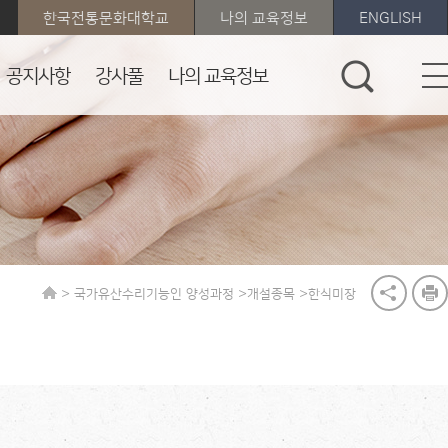
한국전통문화대학교
나의 교육정보
ENGLISH
공지사항
강사풀
나의 교육정보
>
>
>
국가유산수리기능인 양성과정
개설종목
한식미장