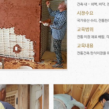
건축 내‧외벽, 바닥, 
시장수요
국가유산 수리, 전통한
교육범위
전통 미장 재료 배합, 
교육내용
전통건축 한식미장을 위