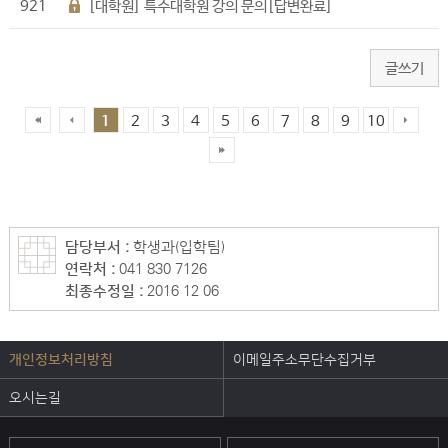
921
[대학원] 특수대학원 강의 문의[답변완료]
글쓰기
1
2
3
4
5
6
7
8
9
10
담당부서 :
학생과(입학팀)
연락처 :
041-830-7126
최종수정일 :
2016-12-06
개인정보처리방침
이메일주소무단수집거부
오시는길