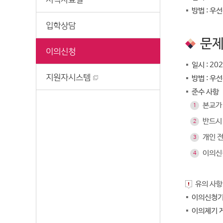
방법 : 우
입학상담
문제
이의신청
일시 : 202
지원자시스템
방법 : 우
준수 사항
본교가
1
반드시
2
개인 
3
이의신청
4
유의 사항
이의신청기
이의제기 게