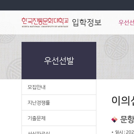
입학정보
우선
우선선발
모집안내
이의
지난경쟁률
기출문제
문항
일시 : 202
서식자료실