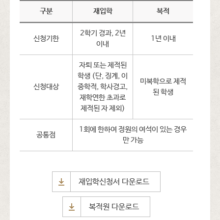
구분
재입학
복적
2학기 경과, 2년
신청기한
1년 이내
이내
자퇴 또는 제적된
학생 (단, 징계, 이
미복학으로 제적
신청대상
중학적, 학사경고,
된 학생
재학연한 초과로
제적된 자 제외)
1회에 한하여 정원의 여석이 있는 경우
공통점
만 가능
재입학신청서 다운로드
복적원 다운로드