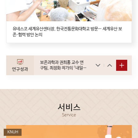
유네스코 세계유산센터장, 한국전통문화대학교 방문… 세계유산 보
존·협력 방안 논의
보존과학과 권희홍 교수 연
구팀, 최정화 작가의 「내일의
연구성과
꽃」을 대상으로 페인트 도장
작품의 부분 보존처리 연구
서비스
Service
KNUH