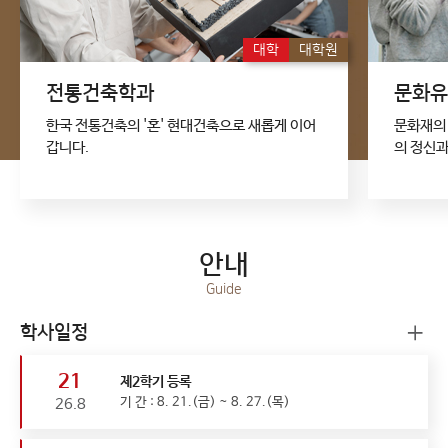
대학
대학원
전통건축학과
문화유
한국 전통건축의 '혼' 현대건축으로 새롭게 이어
문화재의
갑니다.
의 정신과
안내
Guide
학사일정
21
제2학기 등록
기 간 : 8. 21.(금) ~ 8. 27.(목)
26.8